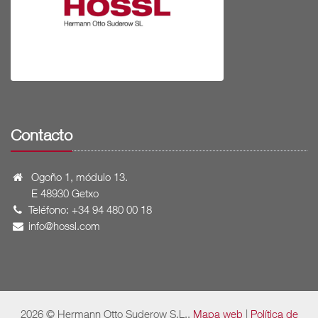
Contacto
Ogoño 1, módulo 13.
E 48930 Getxo
Teléfono: +34 94 480 00 18
info@hossl.com
2026 © Hermann Otto Suderow S.L..
Mapa web
|
Política de