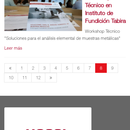
Técnico en
Instituto de
Fundición Tabira
Workshop Técnico
"Soluciones para el análisis elemental de muestras metálicas"
Leer más
1
2
3
4
5
6
7
8
9
10
11
12